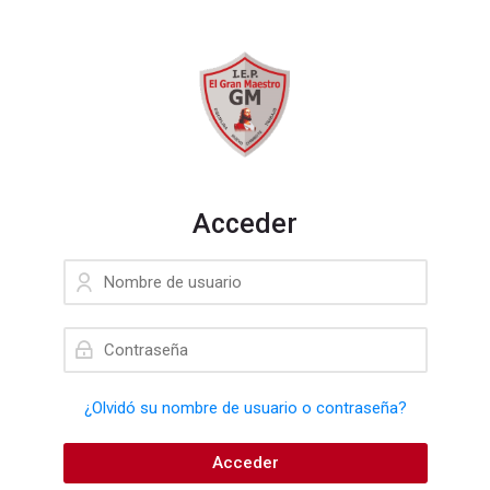
Skip to navigation
Skip to login form
Salta al contenido principal
Skip to footer
Acceder
Nombre de usuario
Contraseña
¿Olvidó su nombre de usuario o contraseña?
Acceder